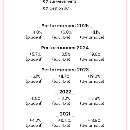
0
%
sur versements
0
%
gestion UC
⎯ Performances 2025 ⎯
+4.0
%
+6.0
%
+11.1
%
(prudent)
(équilibré)
(dynamique)
⎯ Performances 2024 ⎯
+5.7
%
+10.5
%
+19.6
%
(prudent)
(équilibré)
(dynamique)
⎯ Performances 2023 ⎯
+6.1
%
+11.7
%
+19.0
%
(prudent)
(équilibré)
(dynamique)
⎯ 2022 ⎯
-11.5
%
-13.2
%
-15.8
%
(prudent)
(équilibré)
(dynamique)
⎯ 2021 ⎯
+4.2
%
+10.5
%
+18.9
%
(prudent)
(équilibré)
(dynamique)