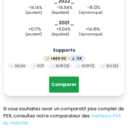
⎯ 2022 ⎯
-14.14
%
-14.94
%
-15.12
%
(prudent)
(équilibré)
(dynamique)
⎯ 2021 ⎯
+6.17
%
+11.04
%
+14.16
%
(prudent)
(équilibré)
(dynamique)
Supports
+600
UC
ISR
SICAV
FCP
SCPI (11)
OCPI (1)
SCI (3)
Comparer
Si vous souhaitez avoir un comparatif plus complet de
PER, consultez notre comparateur des
meilleurs PER
du marché