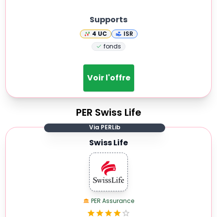
Supports
4
UC
ISR
fonds
Voir l'offre
PER
Swiss Life
Via PERLib
Swiss Life
PER Assurance