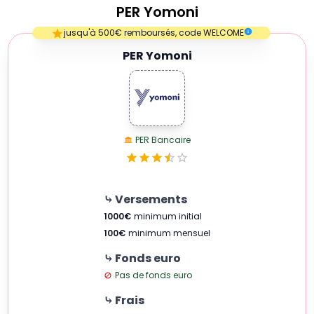
PER
Yomoni
Empty
jusqu'à 500€ remboursés, code WELCOME
1 Star
PER Yomoni
PER Bancaire
⤷ Versements
1000
€
minimum initial
100
€
minimum mensuel
⤷ Fonds euro
Pas de fonds euro
⤷ Frais