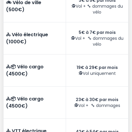
3€ à 5€ par mois
🚲 Vélo de ville
🕵️Vol + 🔧 dommages du
(500€)
vélo
5€ à 7€ par mois
🚴 Vélo électrique
🕵️Vol + 🔧 dommages du
(1000€)
vélo
🚴📦 Vélo cargo
19€ à 29€ par mois
(4500€)
🕵️Vol uniquement
🚴📦 Vélo cargo
23€ à 30€ par mois
(4500€)
🕵️Vol + 🔧 dommages
🚴 VTT électrique
42€ à 54€ par mois