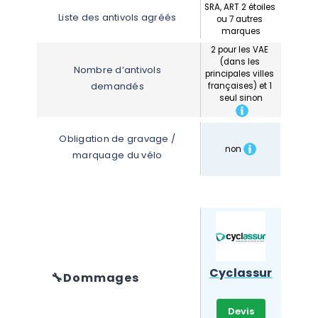
SRA, ART 2 étoiles 
Liste des antivols agréés
ou 7 autres 
marques
2 pour les VAE 
(dans les 
Nombre d’antivols 
principales villes 
demandés
françaises) et 1 
seul sinon
Obligation de gravage / 
non
marquage du vélo
Cyclassur
🔧
Dommages
Devis