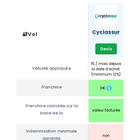
Cyclassur
🔐
Vol
Devis
 1% / mois depuis 
Vétusté appliquée
la date d’achat 
(minimum 12%)
Franchise
0€
Franchise calculée sur la 
valeur facturée
base de la
Indemnisation minimale 
non
garantie