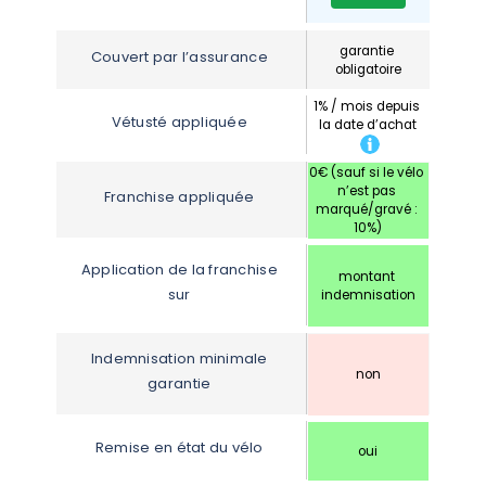
garantie 
Couvert par l’assurance
obligatoire
1% / mois depuis 
Vétusté appliquée
la date d’achat
0€ (sauf si le vélo 
n’est pas 
Franchise appliquée
marqué/gravé : 
10%)
Application de la franchise 
montant 
sur
indemnisation
Indemnisation minimale 
non
garantie
Remise en état du vélo
oui