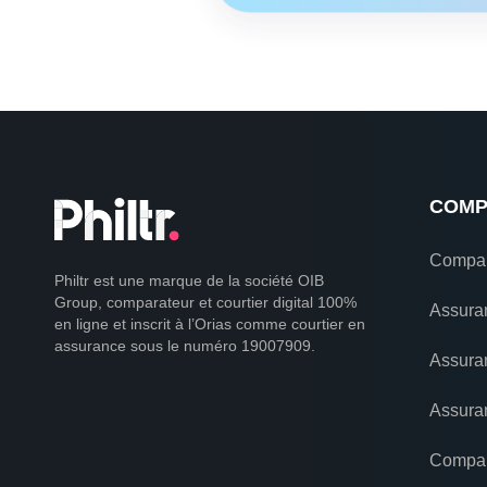
COMP
Compar
Philtr est une marque de la société OIB
Group, comparateur et courtier digital 100%
Assura
en ligne et inscrit à l’Orias comme courtier en
assurance sous le numéro 19007909.
Assura
Assuran
Compar