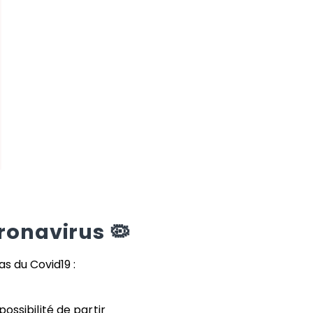
ronavirus 🦠
s du Covid19 :
ossibilité de partir