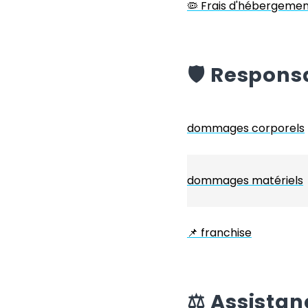
🦠 Frais d'hébergemen
️🛡️
Responsab
dommages corporels
dommages matériels
📌
franchise
⚖️
Assistan