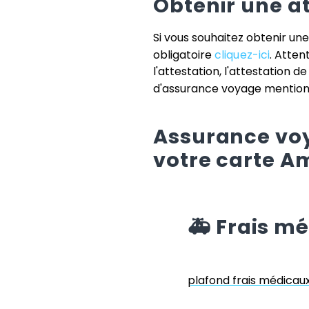
Obtenir une a
Si vous souhaitez obtenir un
obligatoire
cliquez-ici
. Atten
l'attestation, l'attestation d
d'assurance voyage mentionn
Assurance voy
votre carte
Am
🚑
Frais m
plafond frais médicau