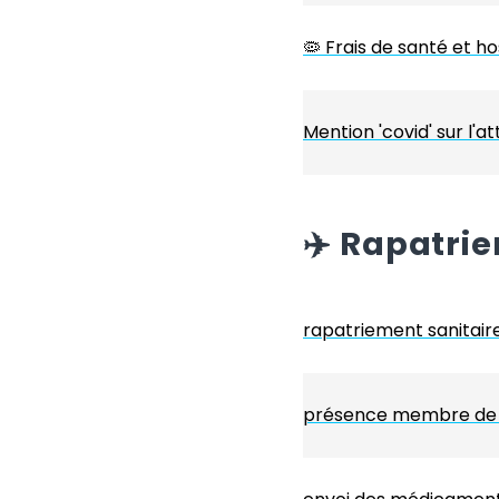
🦠 Frais de santé et ho
Mention 'covid' sur l'a
✈️
Rapatri
rapatriement sanitair
présence membre de la 