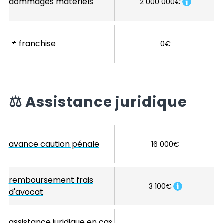
dommages matériels
2 000 000€
📌
franchise
0€
⚖️
Assistance juridique
avance caution pénale
16 000€
remboursement frais
3 100€
d'avocat
assistance juridique en cas