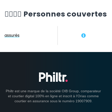
🙆‍♂️🙆‍♀️
Personnes couvertes
assurés
Philtr est une marque de la société OIB Group, comparateur
et courtier digital 100% en ligne et inscrit à l’Orias comme
courtier en assurance sous le numéro 19007909.