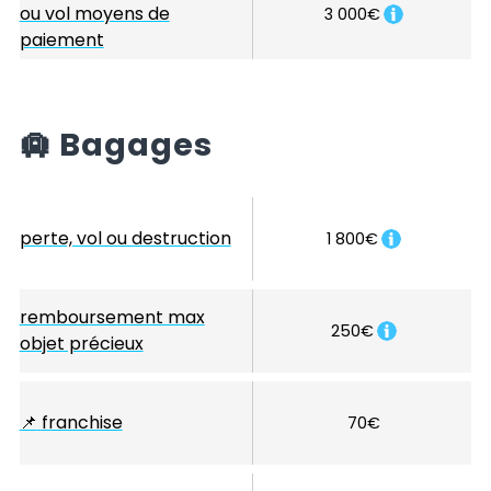
ou vol moyens de
3 000€
paiement
🛄
Bagages
perte, vol ou destruction
1 800€
remboursement max
250€
objet précieux
📌
franchise
70€