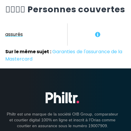
🙆‍♂️🙆‍♀️
Personnes couvertes
assurés
Sur le même sujet :
Garanties de l'assurance de la
Mastercard
Philtr est une marque de la société OIB Group, comparateur
et courtier digital 100% en ligne et inscrit à l’Orias comme
courtier en assurance sous le numéro 19007909.