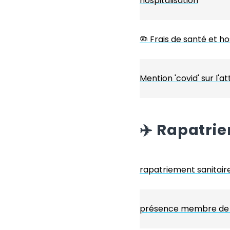
hospitalisation
🦠 Frais de santé et ho
Mention 'covid' sur l'a
✈️
Rapatri
rapatriement sanitair
présence membre de la 