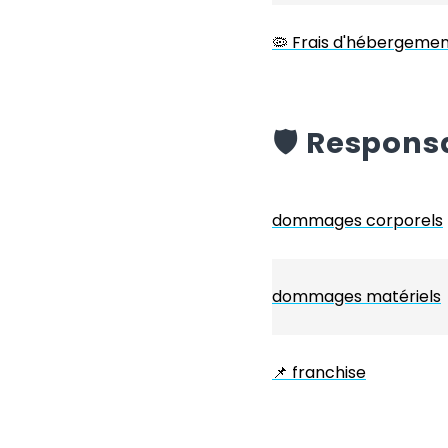
🦠 Frais d'hébergemen
️🛡️
Responsab
dommages corporels
dommages matériels
📌
franchise