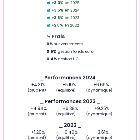
+3.0
%
en 2025
+3.5
%
en 2024
+3.5
%
en 2023
+2.8
%
en 2022
⤷ Frais
0
%
sur versements
0.5
%
gestion fonds euro
0.4
%
gestion UC
⎯ Performances 2024 ⎯
+4.31
%
+5.10
%
+6.69
%
(prudent)
(équilibré)
(dynamique)
⎯ Performances 2023 ⎯
+4.94
%
+6.38
%
+9.25
%
(prudent)
(équilibré)
(dynamique)
⎯ 2022 ⎯
+1.20
%
-0.40
%
-3.61
%
(prudent)
(équilibré)
(dynamique)