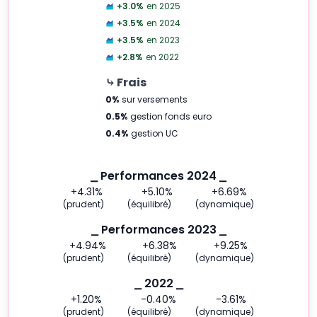
+3.0
%
en 2025
+3.5
%
en 2024
+3.5
%
en 2023
+2.8
%
en 2022
⤷ Frais
0
%
sur versements
0.5
%
gestion fonds euro
0.4
%
gestion UC
⎯ Performances 2024 ⎯
+4.31
%
+5.10
%
+6.69
%
(prudent)
(équilibré)
(dynamique)
⎯ Performances 2023 ⎯
+4.94
%
+6.38
%
+9.25
%
(prudent)
(équilibré)
(dynamique)
⎯ 2022 ⎯
+1.20
%
-0.40
%
-3.61
%
(prudent)
(équilibré)
(dynamique)