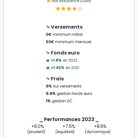
PER Assurance (GAN)
⤷ Versements
0
€
minimum initial
50
€
minimum mensuel
⤷ Fonds euro
+1.8
%
en 2022
+1.45
%
en 2021
⤷ Frais
0
%
sur versements
0.6
%
gestion fonds euro
1
%
gestion UC
⎯ Performances 2023 ⎯
+6.0
%
+7.6
%
+8.9
%
(prudent)
(équilibré)
(dynamique)