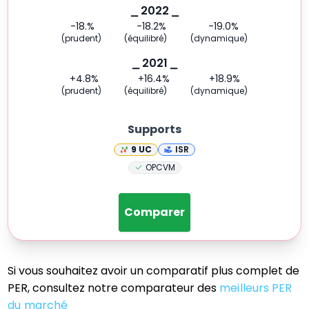
⎯ 2022 ⎯
-18.
%
-18.2
%
-19.0
%
(prudent)
(équilibré)
(dynamique)
⎯ 2021 ⎯
+4.8
%
+16.4
%
+18.9
%
(prudent)
(équilibré)
(dynamique)
Supports
9
UC
ISR
OPCVM
Comparer
Si vous souhaitez avoir un comparatif plus complet de
PER, consultez notre comparateur des
meilleurs PER
du marché