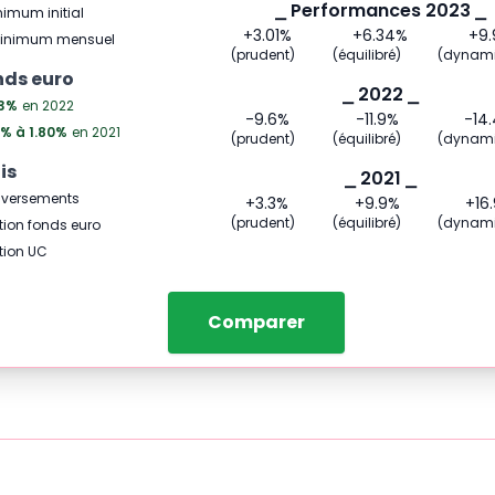
⎯ Performances 2023 ⎯
imum initial
+3.01
%
+6.34
%
+9.
inimum mensuel
(prudent)
(équilibré)
(dynam
nds euro
⎯ 2022 ⎯
3
%
en 2022
-9.6
%
-11.9
%
-14
% à 1.80
%
en 2021
(prudent)
(équilibré)
(dynam
is
⎯ 2021 ⎯
 versements
+3.3
%
+9.9
%
+16
(prudent)
(équilibré)
(dynam
tion fonds euro
tion UC
Comparer