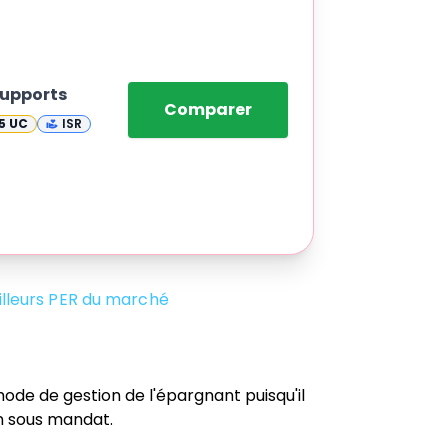
upports
Comparer
5
UC
ISR
lleurs PER du marché
 mode de gestion de l'épargnant puisqu'il
ion sous mandat.