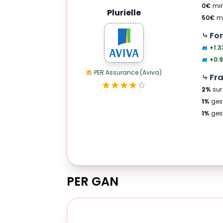
0
€
min
Plurielle
50
€
m
⤷ Fo
+1.3
+0.9
PER Assurance (Aviva)
⤷ Fra
2
%
sur
1
%
ges
1
%
ges
PER
GAN