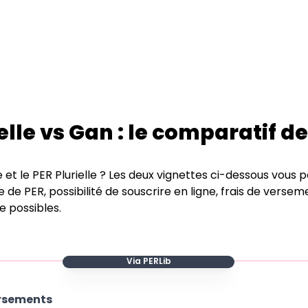
elle
vs
Gan
: le comparatif d
e
et le PER
Plurielle
? Les deux vignettes ci-dessous vous 
pe de PER, possibilité de souscrire en ligne, frais de versem
e possibles.
Via PERLib
rsements