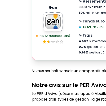
⤷ Versement
Gan
300
€
minimum ini
50
€
minimum me
⤷ Fonds euro
+3.5
%
en 2023
⤷ Frais
PER Assurance (Gan)
4.50
%
sur versem
0.7
%
gestion fond
0.96
%
gestion UC
Si vous souhaitez avoir un comparatif 
Notre avis sur le PER
Aviva
Le PER d'Aviva (désormais appelé Abeille)
propose trois types de gestion : la gesti