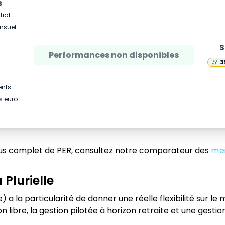
s
tial
nsuel
S
Performances non disponibles
3
ents
s euro
plus complet de PER, consultez notre comparateur des
mei
 Plurielle
 a la particularité de donner une réelle flexibilité sur le
on libre, la gestion pilotée à horizon retraite et une gest