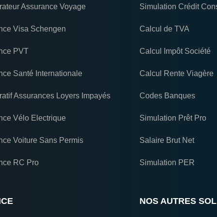
ateur Assurance Voyage
Simulation Crédit Con
nce Visa Schengen
Calcul de TVA
nce PVT
Calcul Impôt Société
ce Santé Internationale
Calcul Rente Viagère
atif Assurances Loyers Impayés
Codes Banques
nce Vélo Electrique
Simulation Prêt Pro
nce Voiture Sans Permis
Salaire Brut Net
nce RC Pro
Simulation PER
NCE
NOS AUTRES SOL