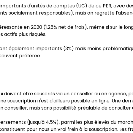
 importants d'unités de comptes (UC) de ce PER, avec des
nts socialement responsables), mais on regrette l'absence
ressante en 2020 (1.25% net de frais), même si sur le l
actifs plus risqués.
e sont également importants (3%) mais moins problématiqu
 souvent préférée.
 doivent être souscrits via un conseiller ou en agence, pour
ne souscription n'est d'ailleurs possible en ligne. Une 
n conseiller, mais sans possibilité préalable de consulte
s versements (jusqu'à 4.5%), parmi les plus élevés du march
constituent pour nous un vrai frein à la souscription. Les f