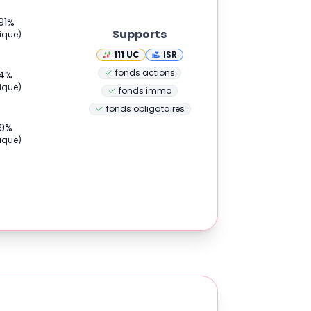
91
%
Supports
ique)
111
UC
ISR
fonds actions
.4
%
ique)
fonds immo
fonds obligataires
.9
%
ique)