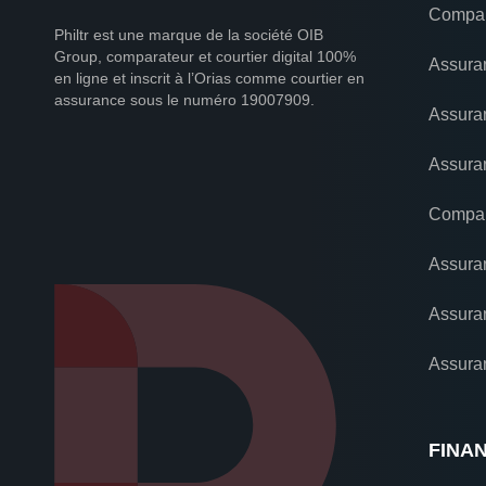
Compar
Philtr est une marque de la société OIB
Group, comparateur et courtier digital 100%
Assura
en ligne et inscrit à l’Orias comme courtier en
assurance sous le numéro 19007909.
Assura
Assuran
Compar
Assura
Assura
Assura
FINA