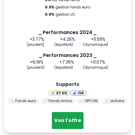
0.9
%
gestion fonds euro
0.9
%
gestion UC
⎯ Performances 2024 ⎯
+3.77
%
+4.26
%
+5.59
%
(prudent)
(équilibré)
(dynamique)
⎯ Performances 2023 ⎯
+6.19
%
+7.36
%
+11.07
%
(prudent)
(équilibré)
(dynamique)
Supports
27
UC
ISR
Fonds euro
Fonds immo
OPCVM
actions
Voir l'offre