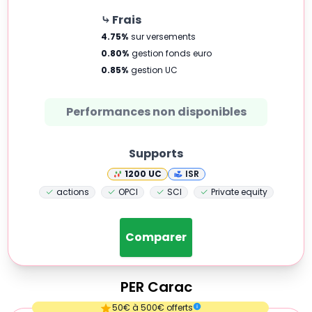
⤷ Frais
4.75
%
sur versements
0.80
%
gestion fonds euro
0.85
%
gestion UC
Performances non disponibles
Supports
1200
UC
ISR
actions
OPCI
SCI
Private equity
Comparer
PER
Carac
Empty
50€ à 500€ offerts