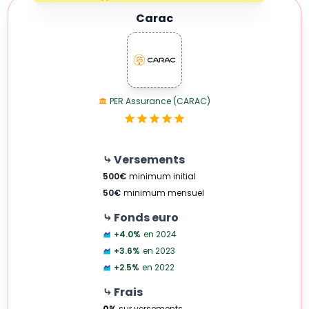
1 Star
Carac
PER Assurance (CARAC)
⤷ Versements
500
€
minimum initial
50
€
minimum mensuel
⤷ Fonds euro
+4.0
%
en 2024
+3.6
%
en 2023
+2.5
%
en 2022
⤷ Frais
0
%
sur versements