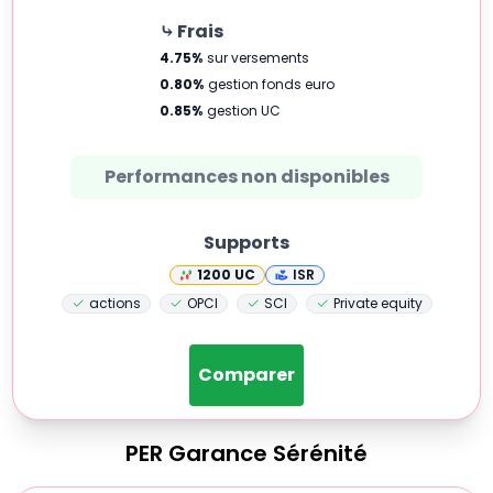
⤷ Frais
4.75
%
sur versements
0.80
%
gestion fonds euro
0.85
%
gestion UC
Performances non disponibles
Supports
1200
UC
ISR
actions
OPCI
SCI
Private equity
Comparer
PER
Garance Sérénité