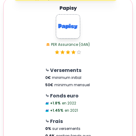
1 Star
Papisy
PER Assurance (GAN)
⤷ Versements
0
€
minimum initial
50
€
minimum mensuel
⤷ Fonds euro
+1.8
%
en 2022
+1.45
%
en 2021
⤷ Frais
0
%
sur versements
0.6
%
gestion fonds euro