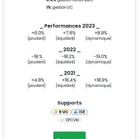
1
%
gestion UC
⎯ Performances 2023 ⎯
+6.0
%
+7.6
%
+8.9
%
(prudent)
(équilibré)
(dynamique)
⎯ 2022 ⎯
-18.
%
-18.2
%
-19.0
%
(prudent)
(équilibré)
(dynamique)
⎯ 2021 ⎯
+4.8
%
+16.4
%
+18.9
%
(prudent)
(équilibré)
(dynamique)
Supports
9
UC
ISR
OPCVM