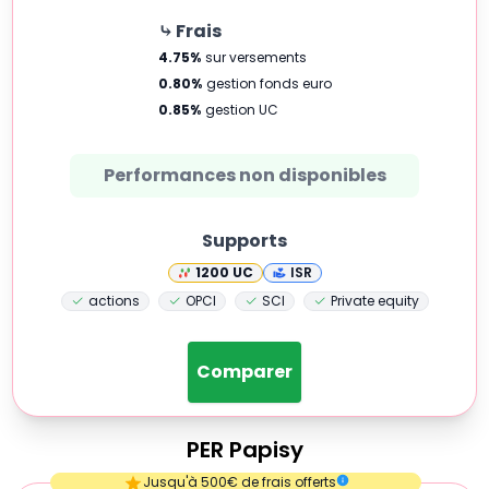
⤷ Frais
4.75
%
sur versements
0.80
%
gestion fonds euro
0.85
%
gestion UC
Performances non disponibles
Supports
1200
UC
ISR
actions
OPCI
SCI
Private equity
Comparer
PER
Papisy
Empty
Jusqu'à 500€ de frais offerts