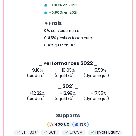
+1.30
%
en 2022
+0.86
%
en 2021
⤷ Frais
0
%
sur versements
0.85
%
gestion fonds euro
0.6
%
gestion UC
⎯ Performances 2022 ⎯
-9.18
%
-10.05
%
-15.53
%
(prudent)
(équilibré)
(dynamique)
⎯ 2021 ⎯
+12.22
%
+12.98
%
+17.55
%
(prudent)
(équilibré)
(dynamique)
Supports
430
UC
ISR
ETF (30)
SCPI
OPCVM
Private Equity