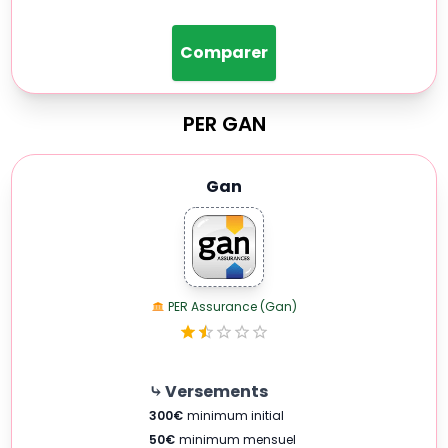
Comparer
PER
GAN
Gan
PER Assurance (Gan)
⤷ Versements
300
€
minimum initial
50
€
minimum mensuel