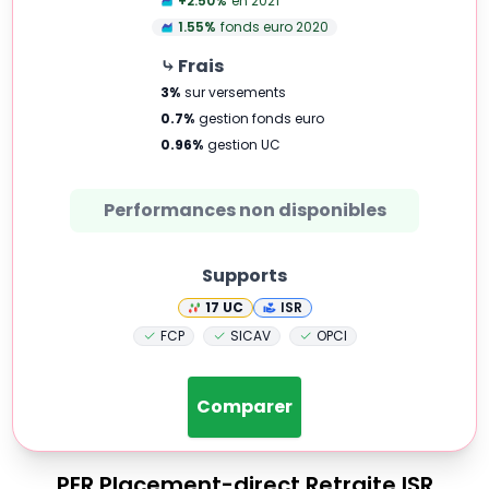
+2.50
%
en 2021
1.55
%
fonds euro 2020
⤷ Frais
3
%
sur versements
0.7
%
gestion fonds euro
0.96
%
gestion UC
Performances non disponibles
Supports
17
UC
ISR
FCP
SICAV
OPCI
Comparer
PER
Placement-direct Retraite ISR