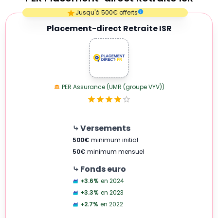
Empty
Jusqu'à 500€ offerts
1 Star
Placement-direct Retraite ISR
PER Assurance (UMR (groupe VYV))
⤷ Versements
500
€
minimum initial
50
€
minimum mensuel
⤷ Fonds euro
+3.6
%
en 2024
+3.3
%
en 2023
+2.7
%
en 2022