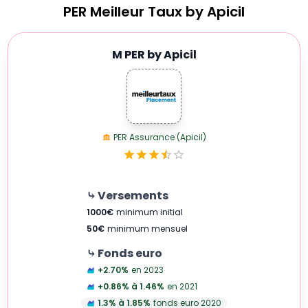
PER
Meilleur Taux by Apicil
M PER by Apicil
PER Assurance (Apicil)
⤷ Versements
1000
€
minimum initial
50
€
minimum mensuel
⤷ Fonds euro
+2.70
%
en 2023
+0.86% à 1.46
%
en 2021
1.3% à 1.85
%
fonds euro 2020