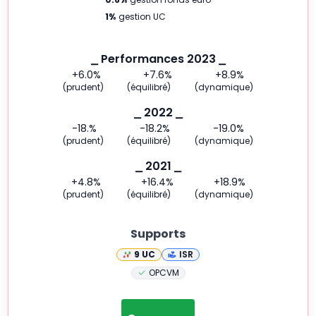
1
%
gestion UC
⎯ Performances 2023 ⎯
+6.0
%
+7.6
%
+8.9
%
(prudent)
(équilibré)
(dynamique)
⎯ 2022 ⎯
-18.
%
-18.2
%
-19.0
%
(prudent)
(équilibré)
(dynamique)
⎯ 2021 ⎯
+4.8
%
+16.4
%
+18.9
%
(prudent)
(équilibré)
(dynamique)
Supports
9
UC
ISR
OPCVM