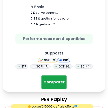
⤷ Frais
0
%
sur versements
0.85
%
gestion fonds euro
0.6
%
gestion UC
Performances non disponibles
Supports
357
UC
ISR
ETF
SCPI (17)
OCPI (6)
SCI (4)
Comparer
PER
Papisy
Empty
Jusqu'à 500€ de frais offerts