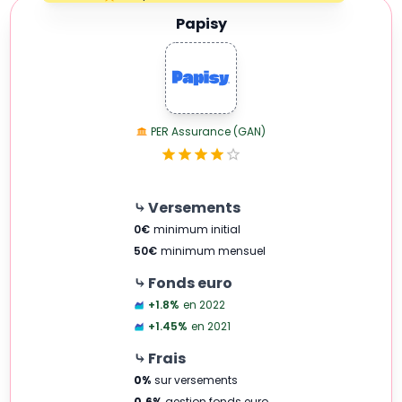
1 Star
Papisy
PER Assurance (GAN)
⤷ Versements
0
€
minimum initial
50
€
minimum mensuel
⤷ Fonds euro
+1.8
%
en 2022
+1.45
%
en 2021
⤷ Frais
0
%
sur versements
0.6
%
gestion fonds euro