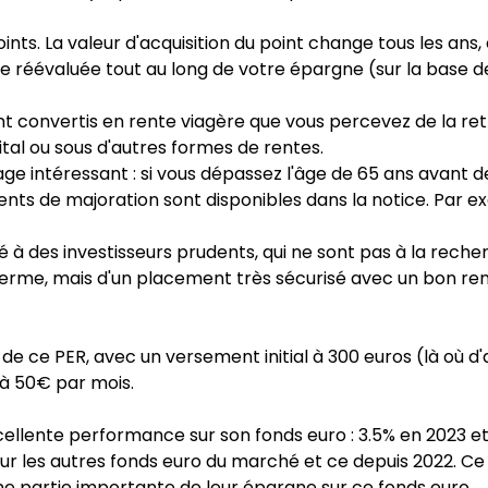
ts. La valeur d'acquisition du point change tous les ans, 
re réévaluée tout au long de votre épargne (sur la base 
t convertis en rente viagère que vous percevez de la retra
tal ou sous d'autres formes de rentes.
ntage intéressant : si vous dépassez l'âge de 65 ans avant 
ents de majoration sont disponibles dans la notice. Par ex
né à des investisseurs prudents, qui ne sont pas à la re
ng terme, mais d'un placement très sécurisé avec un bon 
ité de ce PER, avec un versement initial à 300 euros (là o
à 50€ par mois.
ellente performance sur son fonds euro : 3.5% en 2023 e
r les autres fonds euro du marché et ce depuis 2022. Ce 
une partie importante de leur épargne sur ce fonds euro.