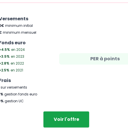
 Versements
0
€
minimum initial
€
minimum mensuel
Fonds euro
+4.5
%
en 2024
+3.5
%
en 2023
PER à points
+2.8
%
en 2022
+2.5
%
en 2021
Frais
sur versements
9
%
gestion fonds euro
0
%
gestion UC
Voir l'offre