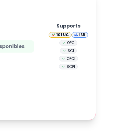
Supports
101
UC
ISR
OPC
sponibles
SCI
OPCI
SCPI