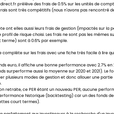
-direct.fr prélève des frais de 0.5% sur les unités de compt
 frais sont très compétitifs (nous n'avons pas rencontré d
e ont elles aussi leurs frais de gestion (impactés sur la
le profil de risque choisi. Les frais ne sont pas les mêmes 
rt terme) sont à 0.6% par exemple.
complète sur les frais avec une fiche très facile à lire qui
nds euro, il affiche une bonne performance avec 2.7% en
ds surperforme aussi la moyenne sur 2020 et 2021). Le fo
er plusieurs modes de gestion et donc allouer une partie e
.
on retraite, ce PER étant un nouveau PER, aucune perform
rformance historique (backtesting) car un des fonds de 
ettes court termes).
ra parfaitement aux investisseurs à la recherche d'un in