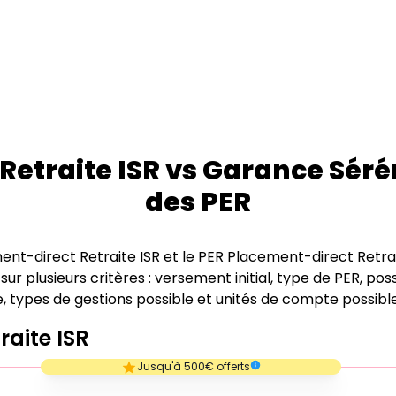
Retraite ISR
vs
Garance Séré
des PER
ent-direct Retraite ISR
et le PER
Placement-direct Retrai
plusieurs critères : versement initial, type de PER, possib
e, types de gestions possible et unités de compte possible
raite ISR
Empty
Jusqu'à 500€ offerts
1 Star