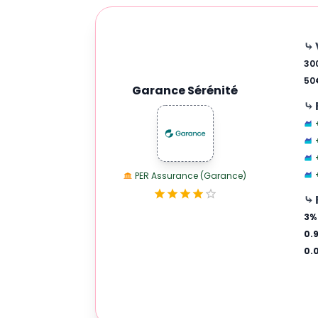
⤷
30
50
Garance Sérénité
⤷ 
PER Assurance (Garance)
⤷ 
3
%
0.
0.