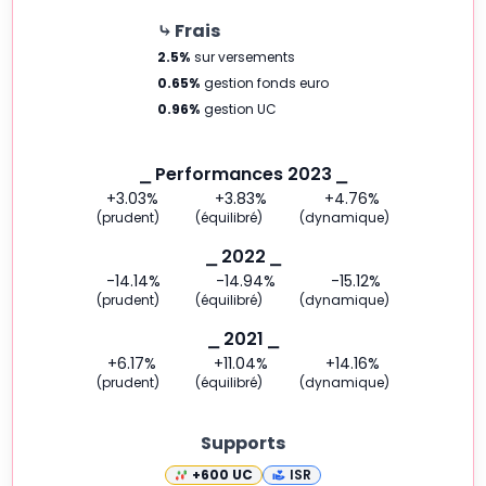
⤷ Frais
2.5
%
sur versements
0.65
%
gestion fonds euro
0.96
%
gestion UC
⎯ Performances 2023 ⎯
+3.03
%
+3.83
%
+4.76
%
(prudent)
(équilibré)
(dynamique)
⎯ 2022 ⎯
-14.14
%
-14.94
%
-15.12
%
(prudent)
(équilibré)
(dynamique)
⎯ 2021 ⎯
+6.17
%
+11.04
%
+14.16
%
(prudent)
(équilibré)
(dynamique)
Supports
+600
UC
ISR