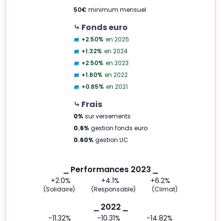
50
€
minimum mensuel
⤷ Fonds euro
+2.50
%
en 2025
+1.32
%
en 2024
+2.50
%
en 2023
+1.60
%
en 2022
+0.85
%
en 2021
⤷ Frais
0
%
sur versements
0.6
%
gestion fonds euro
0.60
%
gestion UC
⎯ Performances 2023 ⎯
+2.0
%
+4.1
%
+6.2
%
(Solidaire)
(Responsable)
(Climat)
⎯ 2022 ⎯
-11.32
%
-10.31
%
-14.82
%