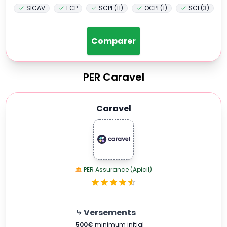
SICAV
FCP
SCPI (11)
OCPI (1)
SCI (3)
Comparer
PER
Caravel
Caravel
PER Assurance (Apicil)
⤷ Versements
500
€
minimum initial