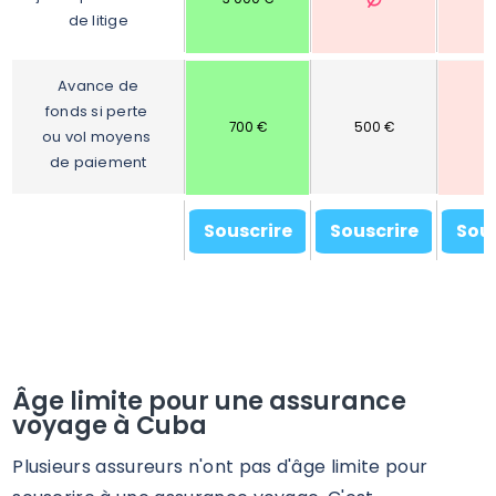
de litige
Avance de 
fonds si perte 
700 €
500 €
ou vol moyens 
de paiement
Souscrire
Souscrire
Sous
Âge limite pour une assurance
voyage à Cuba
Plusieurs assureurs n'ont pas d'âge limite pour