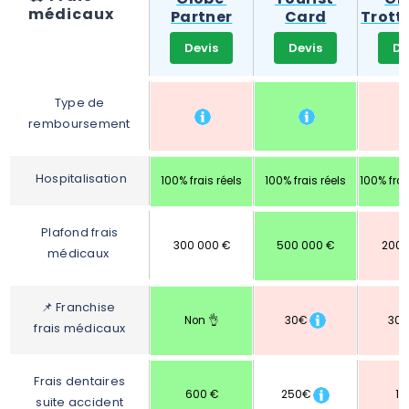
médicaux
Partner
Card
Trotte
Devis
Devis
De
Type de 
remboursement 
Hospitalisation
100% frais réels
100% frais réels
100% frai
Plafond frais 
300 000 €
500 000 €
200 
médicaux 
📌
Franchise 
Non 👌
30€
30 
frais médicaux
Frais dentaires 
600 €
250€
15
suite accident