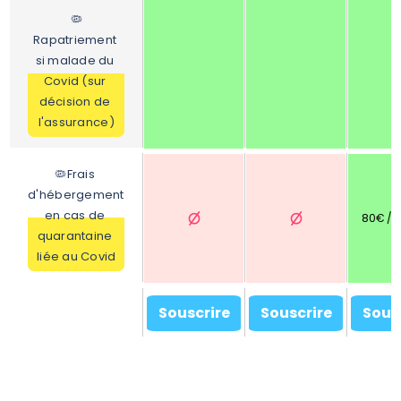
🦠
Rapatriement 
si malade du 
Covid (sur 
décision de 
l'assurance)
🦠Frais 
d'hébergement 
en cas de 
80€ / n
quarantaine 
liée au Covid
Souscrire
Souscrire
Sous