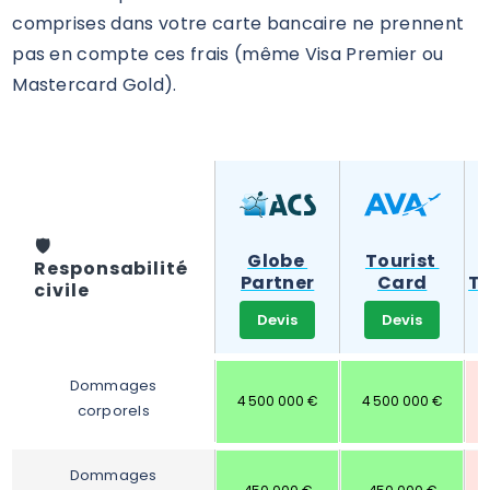
comprises dans votre carte bancaire ne prennent
pas en compte ces frais (même Visa Premier ou
Mastercard Gold).
️🛡️
Globe 
Tourist 
Responsabilité 
Partner
Card
Tr
civile
Devis
Devis
Dommages 
4 500 000 €
4 500 000 €
corporels
Dommages 