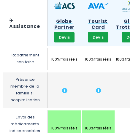
✈️
Globe 
Tourist 
Glo
Assistance
Partner
Card
Trotte
Devis
Devis
De
Rapatriement 
100% frais réels
100% frais réels
100% frais
sanitaire
Présence 
membre de la 
famille si 
hospitalisation
Envoi des 
médicaments 
100% frais réels
100% frais réels
indispensables 