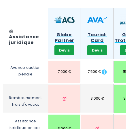
⚖️
Globe 
Tourist 
Gl
Assistance 
Partner
Card
Trotte
juridique
Devis
Devis
D
Avance caution 
7 000 €
7 500 €
15 
pénale
Remboursement 
3 000 €
3 
frais d'avocat
Assistance 
juridique en cas 
3 000 €