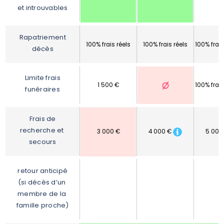
et introuvables
Rapatriement 
100% frais réels
100% frais réels
100% frais
décès
Limite frais 
1 500 €
100% frais
funéraires
Frais de 
recherche et 
3 000 €
4 000 €
5 000
secours
retour anticipé 
(si décès d’un 
membre de la 
famille proche)