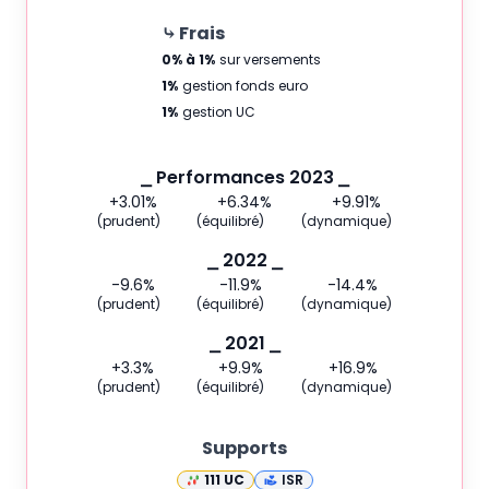
⤷ Frais
0% à 1
%
sur versements
1
%
gestion fonds euro
1
%
gestion UC
⎯ Performances 2023 ⎯
+3.01
%
+6.34
%
+9.91
%
(prudent)
(équilibré)
(dynamique)
⎯ 2022 ⎯
-9.6
%
-11.9
%
-14.4
%
(prudent)
(équilibré)
(dynamique)
⎯ 2021 ⎯
+3.3
%
+9.9
%
+16.9
%
(prudent)
(équilibré)
(dynamique)
Supports
111
UC
ISR