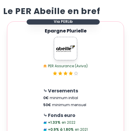
Le PER Abeille en bref
Via PERLib
Epargne Plurielle
PER Assurance (Aviva)
⤷ Versements
0
€
minimum initial
50
€
minimum mensuel
⤷ Fonds euro
+1.33
%
en 2022
+0.9% à 1.80
%
en 2021