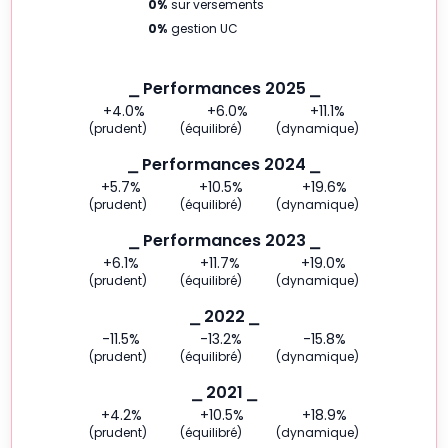
0
%
sur versements
0
%
gestion UC
⎯ Performances 2025 ⎯
+4.0
%
+6.0
%
+11.1
%
(prudent)
(équilibré)
(dynamique)
⎯ Performances 2024 ⎯
+5.7
%
+10.5
%
+19.6
%
(prudent)
(équilibré)
(dynamique)
⎯ Performances 2023 ⎯
+6.1
%
+11.7
%
+19.0
%
(prudent)
(équilibré)
(dynamique)
⎯ 2022 ⎯
-11.5
%
-13.2
%
-15.8
%
(prudent)
(équilibré)
(dynamique)
⎯ 2021 ⎯
+4.2
%
+10.5
%
+18.9
%
(prudent)
(équilibré)
(dynamique)