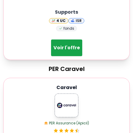
Supports
4
UC
ISR
fonds
Voir l'offre
PER
Caravel
Caravel
PER Assurance (Apicil)