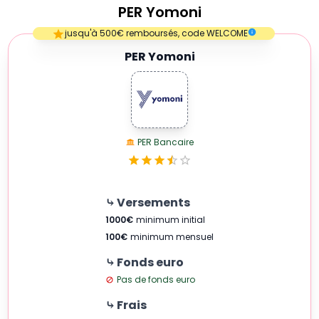
PER
Yomoni
Empty
jusqu'à 500€ remboursés, code WELCOME
1 Star
PER Yomoni
PER Bancaire
⤷ Versements
1000
€
minimum initial
100
€
minimum mensuel
⤷ Fonds euro
Pas de fonds euro
⤷ Frais