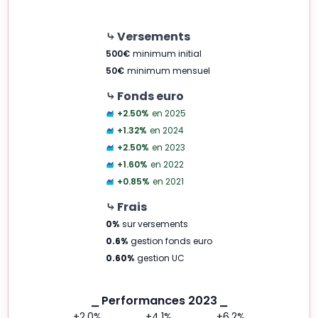
⤷ Versements
500
€
minimum initial
50
€
minimum mensuel
⤷ Fonds euro
+2.50
%
en 2025
+1.32
%
en 2024
+2.50
%
en 2023
+1.60
%
en 2022
+0.85
%
en 2021
⤷ Frais
0
%
sur versements
0.6
%
gestion fonds euro
0.60
%
gestion UC
⎯ Performances 2023 ⎯
+2.0
%
+4.1
%
+6.2
%