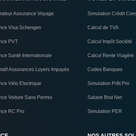
ateur Assurance Voyage
Simulation Crédit Con
nce Visa Schengen
Calcul de TVA
nce PVT
Calcul Impôt Société
ce Santé Internationale
Calcul Rente Viagère
atif Assurances Loyers Impayés
Codes Banques
nce Vélo Electrique
Simulation Prêt Pro
nce Voiture Sans Permis
Salaire Brut Net
nce RC Pro
Simulation PER
NCE
NOS AUTRES SOL