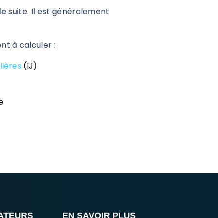
de suite. Il est généralement
nt à calculer :
lières
(IJ)
e
LATEURS
EN SAVOIR PLUS