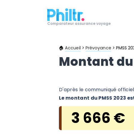
Comparateur assurance voyage
🏠
Accueil
>
Prévoyance
>
PMSS 20
Montant du
D'après le
communiqué officie
Le montant du PMSS 2023 est
3 666 €