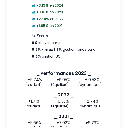
+3.13
%
en 2024
+3.13
%
en 2023
+2.30
%
en 2022
+1.65
%
en 2021
⤷ Frais
0
%
sur versements
0.7% + max 1.3
%
gestion fonds euro
0.5
%
gestion UC
⎯ Performances 2023 ⎯
+5.74
%
+9.05
%
+10.53
%
(prudent)
(équilibré)
(dynamique)
⎯ 2022 ⎯
+1.71
%
-0.33
%
-2.74
%
(prudent)
(équilibré)
(dynamique)
⎯ 2021 ⎯
+5.66
%
+7.02
%
+6.73
%