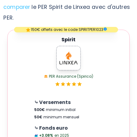
comparer
le PER Spirit de Linxea avec d'autres
PER.
Empty
150€ offerts avec le code SPIRITPER1023
1 Star
Spirit
PER Assurance (Spirica)
⤷ Versements
500
€
minimum initial
50
€
minimum mensuel
⤷ Fonds euro
+3.08
%
en 2025