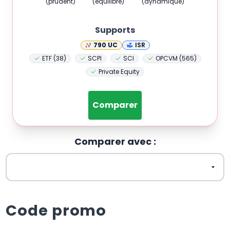
(prudent)
(équilibré)
(dynamique)
Supports
790
UC
ISR
ETF (38)
SCPI
SCI
OPCVM (565)
Private Equity
Comparer
Comparer avec :
Code promo