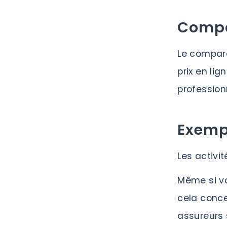
Compa
Le compara
prix en li
profession
Exempl
Les activi
Même si vo
cela conce
assureurs 