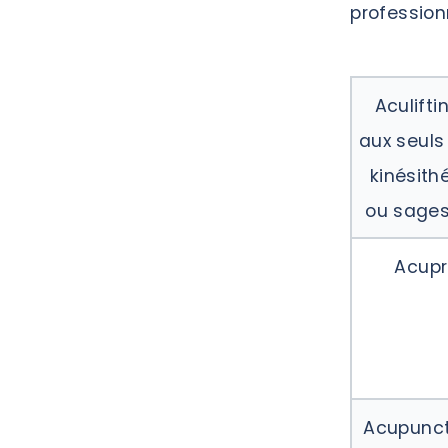
profession
Aculifti
aux seuls
kinésith
ou sage
Acupr
Acupunct