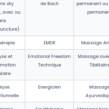
ns dry
de Bach
permanent ou
, avec ou
permane
ans
puncture)
hérapie
EMDR
Massage A
yse et
Emotional Freedom
Massage avec
rmation
Technique
Tibétain
ulaire
lyse
Energicien
Massag
tionnelle
Ayurvediq