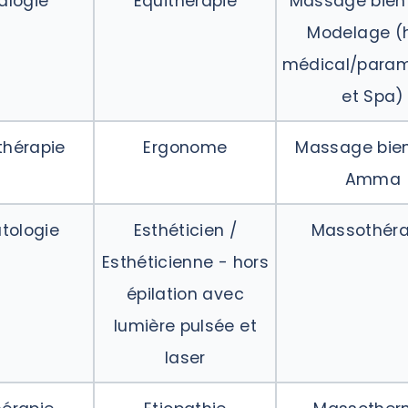
lalogie
Equithérapie
Massage bien 
Modelage (
médical/param
et Spa)
hérapie
Ergonome
Massage bien
Amma
tologie
Esthéticien /
Massothéra
Esthéticienne - hors
épilation avec
lumière pulsée et
laser