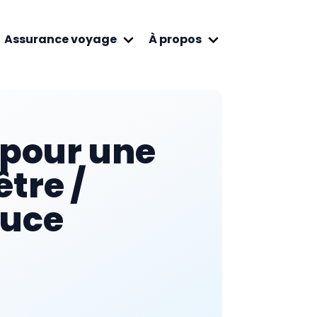
Assurance voyage
À propos
 pour une
être /
ouce