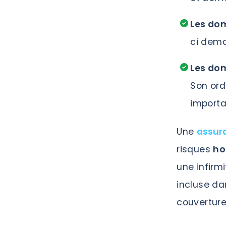
Les do
ci dem
Les do
Son ord
importa
Une
assur
risques
ho
une infirm
incluse dan
couverture