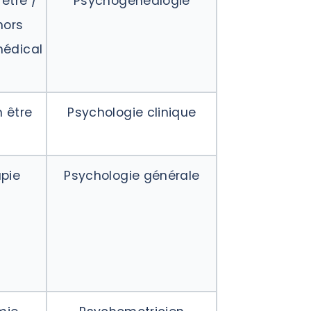
être /
Psychogénéalogie
hors
édical
 être
Psychologie clinique
pie
Psychologie générale