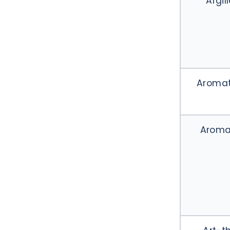
Argil
Aromat
Aroma