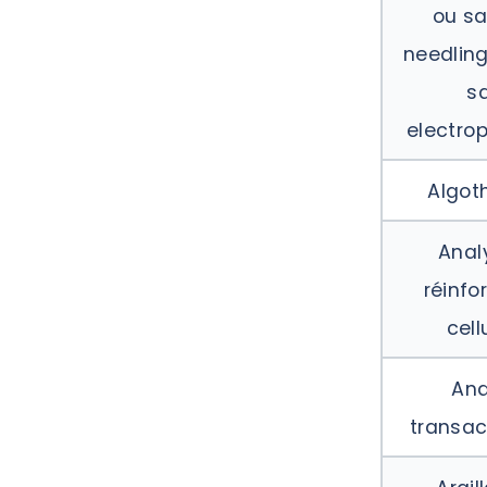
ou sa
needling
s
electro
Algot
Anal
réinfo
cell
Ana
transac