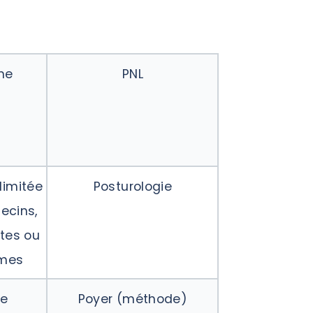
me
PNL
limitée
Posturologie
ecins,
tes ou
mes
ge
Poyer (méthode)