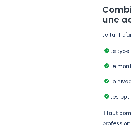
Combi
une ac
Le tarif d
Le type
Le mont
Le nivea
Les opti
Il faut c
profession