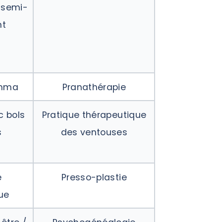
 semi-
nt
mma
Pranathérapie
 bols
Pratique thérapeutique
s
des ventouses
e
Presso-plastie
ue