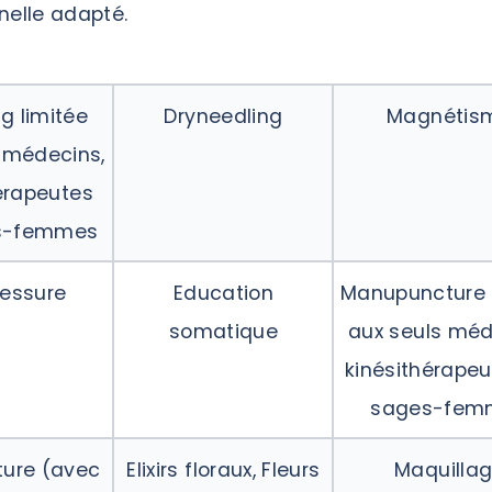
nelle adapté.
ng limitée
Dryneedling
Magnétis
 médecins,
érapeutes
s-femmes
essure
Education
Manupuncture 
somatique
aux seuls méd
kinésithérapeu
sages-fem
ure (avec
Elixirs floraux, Fleurs
Maquilla